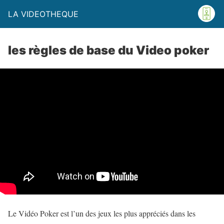
LA VIDEOTHEQUE
les règles de base du Video poker
Le Vidéo Poker est l’un des jeux les plus appréciés dans les