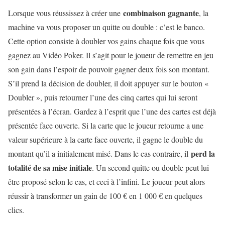
combinaison gagnante
Lorsque vous réussissez à créer une
, la
machine va vous proposer un quitte ou double : c’est le banco.
Cette option consiste à doubler vos gains chaque fois que vous
gagnez au Vidéo Poker. Il s’agit pour le joueur de remettre en jeu
son gain dans l’espoir de pouvoir gagner deux fois son montant.
S’il prend la décision de doubler, il doit appuyer sur le bouton «
Doubler », puis retourner l’une des cinq cartes qui lui seront
présentées à l’écran. Gardez à l’esprit que l’une des cartes est déjà
présentée face ouverte. Si la carte que le joueur retourne a une
valeur supérieure à la carte face ouverte, il gagne le double du
perd la
montant qu’il a initialement misé. Dans le cas contraire, il
totalité de sa mise initiale
. Un second quitte ou double peut lui
être proposé selon le cas, et ceci à l’infini. Le joueur peut alors
réussir à transformer un gain de 100 € en 1 000 € en quelques
clics.