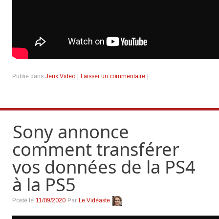
Publié dans
Jeux Vidéo
|
Laisser un commentaire
|
Sony annonce
comment transférer
vos données de la PS4
à la PS5
Posté le
11/09/2020
Par
Le Vidéaste